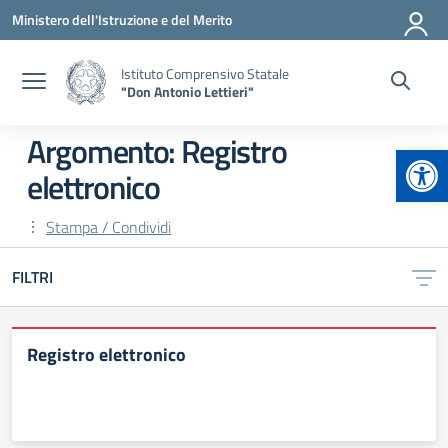
Vai ai contenuti
Vai al menu di navigazione
Vai al footer
Ministero dell'Istruzione e del Merito
Istituto Comprensivo Statale
"Don Antonio Lettieri"
Argomento: Registro
Apr
elettronico
Stampa / Condividi
FILTRI
Registro elettronico