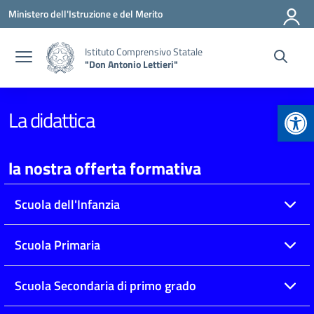
Vai ai contenuti
Vai al menu di navigazione
Vai al footer
Ministero dell'Istruzione e del Merito
Istituto Comprensivo Statale
"Don Antonio Lettieri"
Apr
La didattica
la nostra offerta formativa
Scuola dell'Infanzia
Scuola Primaria
Scuola Secondaria di primo grado