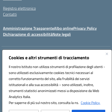
Registro elettronico
Contatti
Amministrazione Trasparente
Albo online
Privacy Policy
Dichiarazione di accessibilità
Note legali
Indirizzo:
Via canonico Domenicantonio Ronsini - 84070 ROFRANO (SA)
Cookies e altri strumenti di tracciamento
Centralino:
0974952026
Email:
saic8am009@istruzione.it
Posta elettronica certificata (PEC):
saic8am009@pec.istruzione.it
Il nostro Istituto non utilizza strumenti di profilazione degli utenti -
sono utilizzati esclusivamente cookies tecnici necessari al
Codice fiscale: 93023970655
corretto funzionamento del sito, alla fruibilità dei servizi
Codice meccanografico:
SAIC8AM009
Codice Indice delle Pubbliche Amministrazioni (IPA): istsc_saic8am009
istituzionali e alla sua accessibilità – sono utilizzati, inoltre,
Codice unico di fatturazione (CUF): UFWC6Y
strumenti statistici anonimizzati messi a disposizione da Web
Analytics Italia.
Per saperne di più sul nostro sito, consulta la ns.
Cookie Policy.
Hosting & Powered by 3D Solution S.r.l.