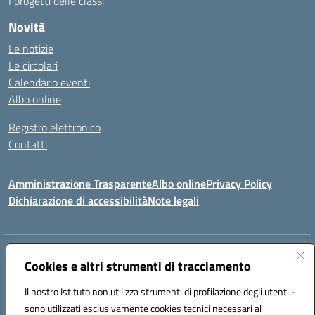
I progetti delle classi
Novità
Le notizie
Le circolari
Calendario eventi
Albo online
Registro elettronico
Contatti
Amministrazione Trasparente
Albo online
Privacy Policy
Dichiarazione di accessibilità
Note legali
Indirizzo:
Via canonico Domenicantonio Ronsini - 84070 ROFRANO (SA)
Cookies e altri strumenti di tracciamento
Centralino:
0974952026
Email:
saic8am009@istruzione.it
Posta elettronica certificata (PEC):
saic8am009@pec.istruzione.it
Il nostro Istituto non utilizza strumenti di profilazione degli utenti -
sono utilizzati esclusivamente cookies tecnici necessari al
Codice fiscale: 93023970655