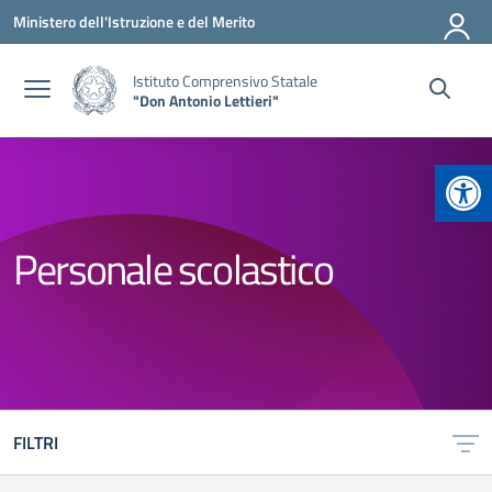
Vai ai contenuti
Vai al menu di navigazione
Vai al footer
Ministero dell'Istruzione e del Merito
Istituto Comprensivo Statale
"Don Antonio Lettieri"
Apr
Personale scolastico
FILTRI