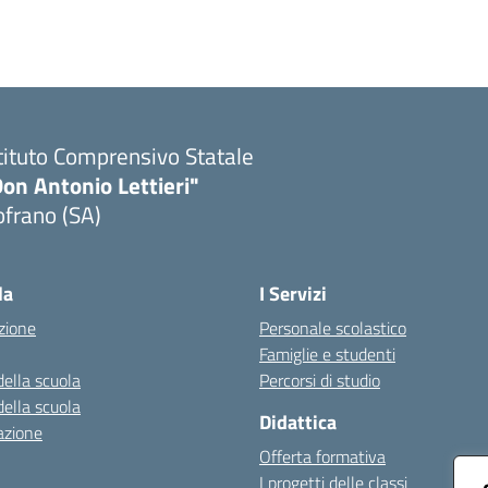
tituto Comprensivo Statale
on Antonio Lettieri"
frano (SA)
Visita la pagina iniziale della scuola
la
I Servizi
zione
Personale scolastico
Famiglie e studenti
della scuola
Percorsi di studio
della scuola
Didattica
azione
Offerta formativa
I progetti delle classi