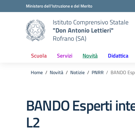
Vai ai contenuti
Vai al menu di navigazione
Vai al footer
Ministero dell'Istruzione e del Merito
Istituto Comprensivo Statale
"Don Antonio Lettieri"
Rofrano (SA)
Scuola
Servizi
Novità
Didattica
Home
Novità
Notizie
PNRR
BANDO Espe
BANDO Esperti int
L2