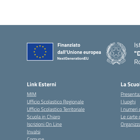
Is
"D
Ro
— 
Link Esterni
La Scuo
MIM
Presenta
Ufficio Scolastico Regionale
I luoghi
Ufficio Scolastico Territoriale
I numeri 
Scuola in Chiaro
Le carte 
Iscrizioni On Line
Organizz
Invalsi
Comune