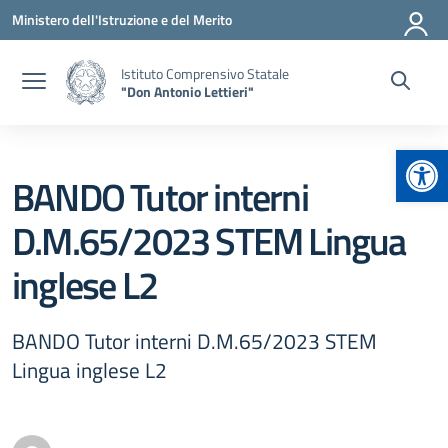
Vai ai contenuti
Vai al menu di navigazione
Vai al footer
Ministero dell'Istruzione e del Merito
Istituto Comprensivo Statale
"Don Antonio Lettieri"
Apr
BANDO Tutor interni
D.M.65/2023 STEM Lingua
inglese L2
BANDO Tutor interni D.M.65/2023 STEM
Lingua inglese L2