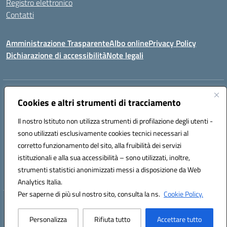
Registro elettronico
Contatti
Amministrazione Trasparente
Albo online
Privacy Policy
Dichiarazione di accessibilità
Note legali
Indirizzo:
Via canonico Domenicantonio Ronsini - 84070 ROFRANO (SA)
Cookies e altri strumenti di tracciamento
Centralino:
0974952026
Email:
saic8am009@istruzione.it
Posta elettronica certificata (PEC):
saic8am009@pec.istruzione.it
Il nostro Istituto non utilizza strumenti di profilazione degli utenti -
sono utilizzati esclusivamente cookies tecnici necessari al
Codice fiscale: 93023970655
corretto funzionamento del sito, alla fruibilità dei servizi
Codice meccanografico:
SAIC8AM009
Codice Indice delle Pubbliche Amministrazioni (IPA): istsc_saic8am009
istituzionali e alla sua accessibilità – sono utilizzati, inoltre,
Codice unico di fatturazione (CUF): UFWC6Y
strumenti statistici anonimizzati messi a disposizione da Web
Analytics Italia.
Per saperne di più sul nostro sito, consulta la ns.
Cookie Policy.
Hosting & Powered by 3D Solution S.r.l.
Concept & Design by Designers Italia
Personalizza
Rifiuta tutto
Accettare tutto