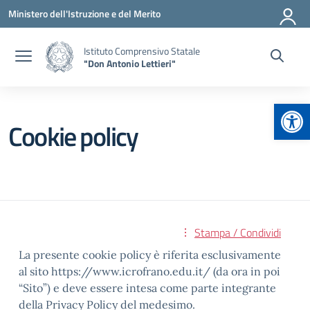
Vai ai contenuti
Vai al menu di navigazione
Vai al footer
Ministero dell'Istruzione e del Merito
Istituto Comprensivo Statale
"Don Antonio Lettieri"
Apr
Cookie policy
Stampa / Condividi
La presente cookie policy è riferita esclusivamente
al sito https://www.icrofrano.edu.it/ (da ora in poi
“Sito”) e deve essere intesa come parte integrante
della Privacy Policy del medesimo.