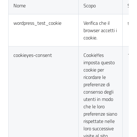
Nome
Scopo
Sca
wordpress_test_cookie
Verifica che il
sess
browser accetti i
cookie.
cookieyes-consent
CookieYes
1 a
imposta questo
cookie per
ricordare le
preferenze di
consenso degli
utenti in modo
che le loro
preferenze siano
rispettate nelle
loro successive
visite al sito.