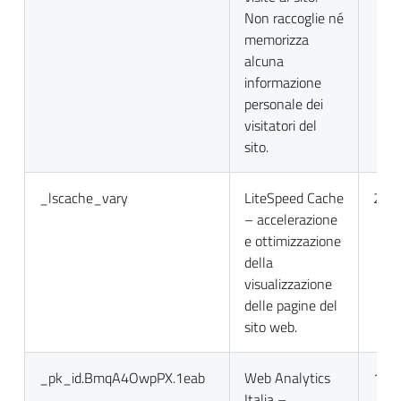
Non raccoglie né
memorizza
alcuna
informazione
personale dei
visitatori del
sito.
_lscache_vary
LiteSpeed Cache
2 gio
– accelerazione
e ottimizzazione
della
visualizzazione
delle pagine del
sito web.
_pk_id.BmqA4OwpPX.1eab
Web Analytics
13 m
Italia –