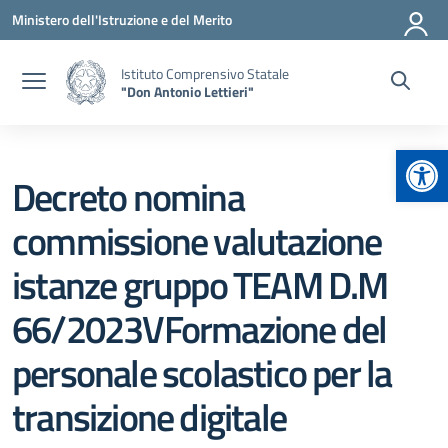
Vai ai contenuti
Vai al menu di navigazione
Vai al footer
Ministero dell'Istruzione e del Merito
Istituto Comprensivo Statale
"Don Antonio Lettieri"
Apr
Decreto nomina
commissione valutazione
istanze gruppo TEAM D.M
66/2023VFormazione del
personale scolastico per la
transizione digitale