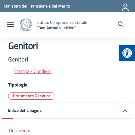
Vai ai contenuti
Vai al menu di navigazione
Vai al footer
Ministero dell'Istruzione e del Merito
Istituto Comprensivo Statale
"Don Antonio Lettieri"
Genitori
Apr
Genitori
Stampa / Condividi
Tipologia
Documento Generico
Indice della pagina
Descrizione