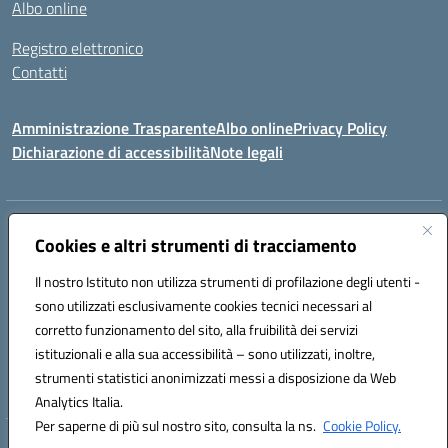
Albo online
Registro elettronico
Contatti
Amministrazione Trasparente
Albo online
Privacy Policy
Dichiarazione di accessibilità
Note legali
Indirizzo:
Via canonico Domenicantonio Ronsini - 84070 ROFRANO (SA)
Cookies e altri strumenti di tracciamento
Centralino:
0974952026
Email:
saic8am009@istruzione.it
Posta elettronica certificata (PEC):
saic8am009@pec.istruzione.it
Il nostro Istituto non utilizza strumenti di profilazione degli utenti -
sono utilizzati esclusivamente cookies tecnici necessari al
Codice fiscale: 93023970655
corretto funzionamento del sito, alla fruibilità dei servizi
Codice meccanografico:
SAIC8AM009
Codice Indice delle Pubbliche Amministrazioni (IPA): istsc_saic8am009
istituzionali e alla sua accessibilità – sono utilizzati, inoltre,
Codice unico di fatturazione (CUF): UFWC6Y
strumenti statistici anonimizzati messi a disposizione da Web
Analytics Italia.
Per saperne di più sul nostro sito, consulta la ns.
Cookie Policy.
Hosting & Powered by 3D Solution S.r.l.