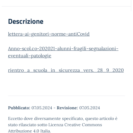
Descrizione
lettera-ai-genitori-norme-antiCovid
Anno-scol.co-202021-alunni-fragili-segnalazioni-
eventuali-patologie
rientro_a_scuola_in_sicurezza_vers._28_9_2020
Pubblicato:
07.05.2024
-
Revisione:
07.05.2024
Eccetto dove diversamente specificato, questo articolo è
stato rilasciato sotto Licenza Creative Commons
Attribuzione 4.0 Italia.