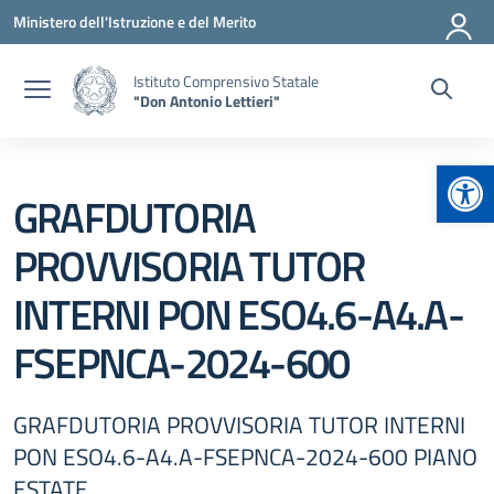
Vai ai contenuti
Vai al menu di navigazione
Vai al footer
Ministero dell'Istruzione e del Merito
Istituto Comprensivo Statale
"Don Antonio Lettieri"
Apr
GRAFDUTORIA
PROVVISORIA TUTOR
INTERNI PON ESO4.6-A4.A-
FSEPNCA-2024-600
GRAFDUTORIA PROVVISORIA TUTOR INTERNI
PON ESO4.6-A4.A-FSEPNCA-2024-600 PIANO
ESTATE