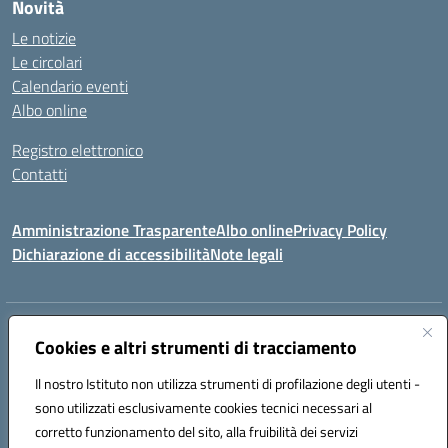
Novità
Le notizie
Le circolari
Calendario eventi
Albo online
Registro elettronico
Contatti
Amministrazione Trasparente
Albo online
Privacy Policy
Dichiarazione di accessibilità
Note legali
Indirizzo:
Via canonico Domenicantonio Ronsini - 84070 ROFRANO (SA)
Cookies e altri strumenti di tracciamento
Centralino:
0974952026
Email:
saic8am009@istruzione.it
Posta elettronica certificata (PEC):
saic8am009@pec.istruzione.it
Il nostro Istituto non utilizza strumenti di profilazione degli utenti -
sono utilizzati esclusivamente cookies tecnici necessari al
Codice fiscale: 93023970655
corretto funzionamento del sito, alla fruibilità dei servizi
Codice meccanografico:
SAIC8AM009