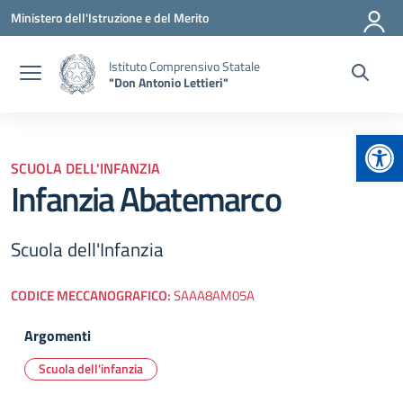
Vai ai contenuti
Vai al menu di navigazione
Vai al footer
Ministero dell'Istruzione e del Merito
Istituto Comprensivo Statale
"Don Antonio Lettieri"
Apr
SCUOLA DELL'INFANZIA
Infanzia Abatemarco
Scuola dell'Infanzia
CODICE MECCANOGRAFICO:
SAAA8AM05A
Argomenti
Scuola dell'infanzia