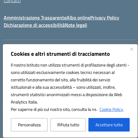
Contatti
Amministrazione Trasparente
Albo online
Privacy Policy
Dichiarazione di accessibilità
Note legali
Indirizzo:
Via canonico Domenicantonio Ronsini - 84070 ROFRANO (SA)
Cookies e altri strumenti di tracciamento
Centralino:
0974952026
Email:
saic8am009@istruzione.it
Posta elettronica certificata (PEC):
saic8am009@pec.istruzione.it
Il nostro Istituto non utilizza strumenti di profilazione degli utenti -
sono utilizzati esclusivamente cookies tecnici necessari al
Codice fiscale: 93023970655
corretto funzionamento del sito, alla fruibilità dei servizi
Codice meccanografico:
SAIC8AM009
Codice Indice delle Pubbliche Amministrazioni (IPA): istsc_saic8am009
istituzionali e alla sua accessibilità – sono utilizzati, inoltre,
Codice unico di fatturazione (CUF): UFWC6Y
strumenti statistici anonimizzati messi a disposizione da Web
Analytics Italia.
Per saperne di più sul nostro sito, consulta la ns.
Cookie Policy.
Hosting & Powered by 3D Solution S.r.l.
Concept & Design by Designers Italia
Personalizza
Rifiuta tutto
Accettare tutto