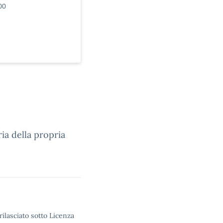
00
ia della propria
rilasciato sotto Licenza