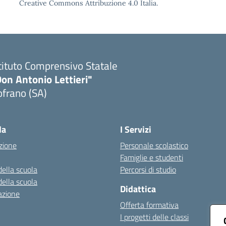
Creative Commons Attribuzione 4.0 Italia.
tituto Comprensivo Statale
on Antonio Lettieri"
frano (SA)
Visita la pagina iniziale della scuola
la
I Servizi
zione
Personale scolastico
Famiglie e studenti
della scuola
Percorsi di studio
della scuola
Didattica
azione
Offerta formativa
I progetti delle classi