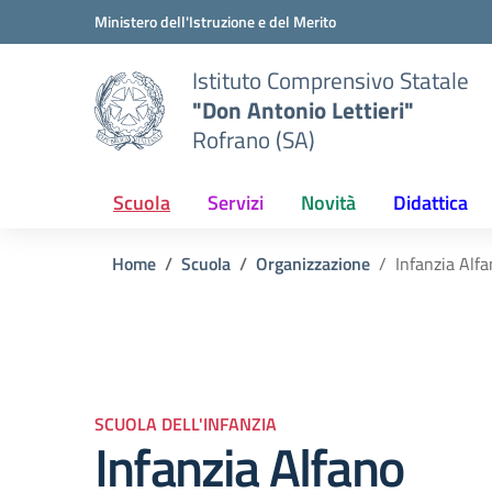
Vai ai contenuti
Vai al menu di navigazione
Vai al footer
Ministero dell'Istruzione e del Merito
Istituto Comprensivo Statale
"Don Antonio Lettieri"
Rofrano (SA)
Scuola
Servizi
Novità
Didattica
Home
Scuola
Organizzazione
Infanzia Alf
SCUOLA DELL'INFANZIA
Infanzia Alfano