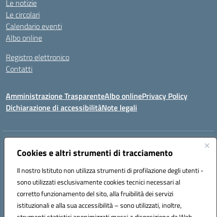
Le notizie
Le circolari
Calendario eventi
Albo online
Registro elettronico
Contatti
Amministrazione Trasparente
Albo online
Privacy Policy
Dichiarazione di accessibilità
Note legali
Indirizzo:
Via canonico Domenicantonio Ronsini - 84070 ROFRANO (SA)
Cookies e altri strumenti di tracciamento
Centralino:
0974952026
Email:
saic8am009@istruzione.it
Posta elettronica certificata (PEC):
saic8am009@pec.istruzione.it
Il nostro Istituto non utilizza strumenti di profilazione degli utenti -
sono utilizzati esclusivamente cookies tecnici necessari al
Codice fiscale: 93023970655
corretto funzionamento del sito, alla fruibilità dei servizi
Codice meccanografico:
SAIC8AM009
Codice Indice delle Pubbliche Amministrazioni (IPA): istsc_saic8am009
istituzionali e alla sua accessibilità – sono utilizzati, inoltre,
Codice unico di fatturazione (CUF): UFWC6Y
strumenti statistici anonimizzati messi a disposizione da Web