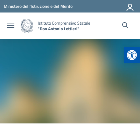
Vai ai contenuti
Vai al menu di navigazione
Vai al footer
Ministero dell'Istruzione e del Merito
Istituto Comprensivo Statale
"Don Antonio Lettieri"
Apr