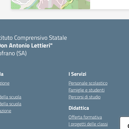
tituto Comprensivo Statale
on Antonio Lettieri"
frano (SA)
Visita la pagina iniziale della scuola
la
I Servizi
zione
Personale scolastico
Famiglie e studenti
della scuola
Percorsi di studio
della scuola
Didattica
azione
Offerta formativa
I progetti delle classi